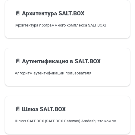
📄️
Архитектура SALT.BOX
|Архитектура программного комплекса SALT.BOX|
📄️
Аутентификация в SALT.BOX
Алгоритм аутентификации пользователя
📄️
Шлюз SALT.BOX
Шлюз SALT.BOX (SALT.BOX Gateway) &mdash; это компонент платформы SALT.BOX, реализующий API Gateway для микросервисной архитектуры.